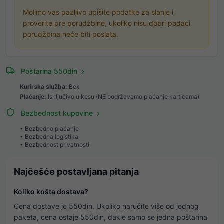
Molimo vas pazljivo upišite podatke za slanje i
proverite pre porudžbine, ukoliko nisu dobri podaci
porudžbina neće biti poslata.
Poštarina 550din
Kurirska služba:
Bex
Plaćanje:
Isključivo u kesu (NE podržavamo plaćanje karticama)
Bezbednost kupovine
• Bezbedno plaćanje
• Bezbedna logistika
• Bezbednost privatnosti
Najčešće postavljana pitanja
Koliko košta dostava?
Cena dostave je 550din. Ukoliko naručite više od jednog
paketa, cena ostaje 550din, dakle samo se jedna poštarina