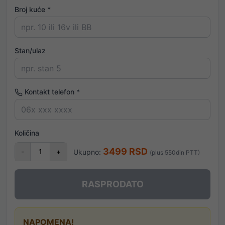
Broj kuće *
Stan/ulaz
Kontakt telefon *
Količina
3499
RSD
-
1
+
Ukupno:
(plus 550din PTT)
RASPRODATO
NAPOMENA!