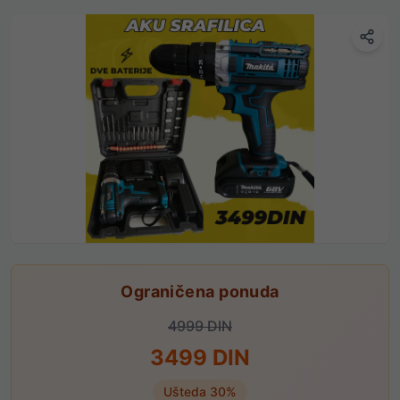
Ograničena ponuda
4999
DIN
3499
DIN
Ušteda
30
%