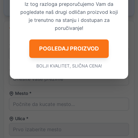
funkcija
Iz tog razloga preporučujemo Vam da
pogledate naš drugi odličan proizvod koji
je trenutno na stanju i dostupan za
poručivanje!
Podaci za narudžbinu
Ime *
POGLEDAJ PROIZVOD
BOLJI KVALITET, SLIČNA CENA!
Prezime *
Mesto *
Ulica *