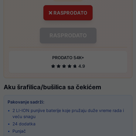
❌ RASPRODATO
RASPRODATO
PRODATO 54K+
4.9
Aku šrafilica/bušilica sa čekićem
Pakovanje sadrži:
•
2 LI-ION punjive baterije koje pružaju duže vreme rada i
veću snagu
•
24 dodatka
•
Punjač