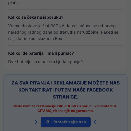
plaća.
Koliko se čeka na isporuku?
Vreme dostave je 1-4 RADNA dana i računa se od prvog
narednog radnog dana od trenutka narudžbine. Paketi se
šalju kurirskom službom Bex.
Koliko ide baterija i ima li punjač?
Dve baterije su u paketu i jedan punjač.
ZA SVA PITANJA I REKLAMACIJE MOŽETE NAS
KONTAKTIRATI PUTEM NAŠE FACEBOOK
STRANICE.
Pisite nam za reklamacije ISKLJUCIVO u poruci, komentare NE
CITAMO, niti na njih odgovaramo.
Slobodan Đukić
iz
Inđija
Kontaktirajte nas
je upravo kupio
Aku šrafilicu sa čekićem