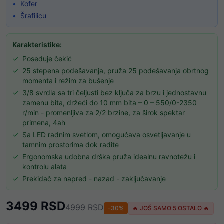
•
Kofer
•
Šrafilicu
Karakteristike:
✓
Poseduje čekić
✓
25 stepena podešavanja, pruža 25 podešavanja obrtnog
momenta i režim za bušenje
✓
3/8 svrdla sa tri čeljusti bez ključa za brzu i jednostavnu
zamenu bita, držeći do 10 mm bita – 0 – 550/0-2350
r/min - promenljiva za 2/2 brzine, za širok spektar
primena, 4ah
✓
Sa LED radnim svetlom, omogućava osvetljavanje u
tamnim prostorima dok radite
✓
Ergonomska udobna drška pruža idealnu ravnotežu i
kontrolu alata
✓
Prekidač za napred - nazad - zaključavanje
3499
RSD
4999
RSD
-
30
%
🔥 JOŠ SAMO
5
OSTALO 🔥